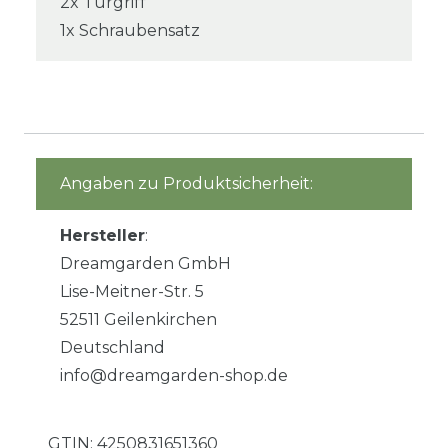
2x Türgriff
1x Schraubensatz
Angaben zu Produktsicherheit:
Hersteller
:
Dreamgarden GmbH
Lise-Meitner-Str. 5
52511 Geilenkirchen
Deutschland
info@dreamgarden-shop.de
GTIN:
4250831651360