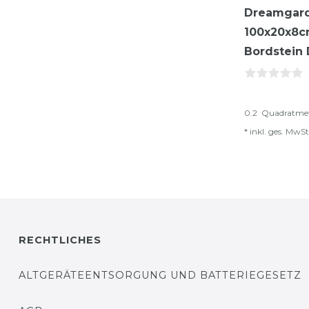
Dreamgard
100x20x8c
Bordstein
0.2
Quadratme
*
inkl. ges. MwSt
RECHTLICHES
ALTGERÄTEENTSORGUNG UND BATTERIEGESETZ