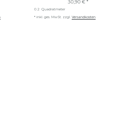
30,90 € *
0.2
Quadratmeter
n
*
inkl. ges. MwSt.
zzgl.
Versandkosten