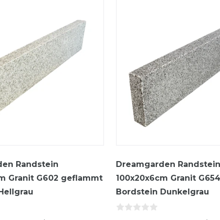
en Randstein
Dreamgarden Randstei
m Granit G602 geflammt
100x20x6cm Granit G65
Hellgrau
Bordstein Dunkelgrau