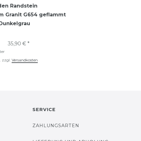
en Randstein
m Granit G654 geflammt
 Dunkelgrau
35,90 € *
ter
.
zzgl.
Versandkosten
SERVICE
ZAHLUNGSARTEN