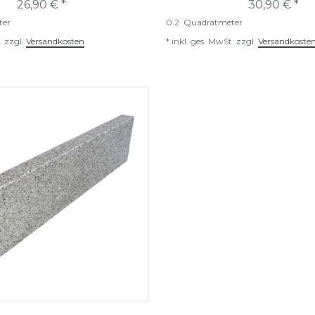
26,90 € *
30,90 € *
ter
0.2
Quadratmeter
.
zzgl.
Versandkosten
*
inkl. ges. MwSt.
zzgl.
Versandkoste