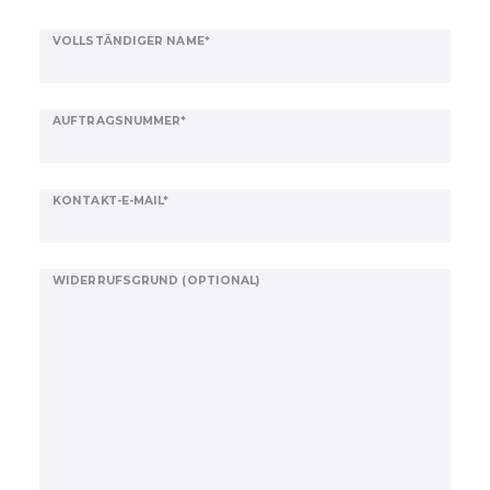
Ceres::Template.mailFormHoneypotLabel
VOLLSTÄNDIGER NAME*
AUFTRAGSNUMMER*
KONTAKT-E-MAIL*
WIDERRUFSGRUND (OPTIONAL)