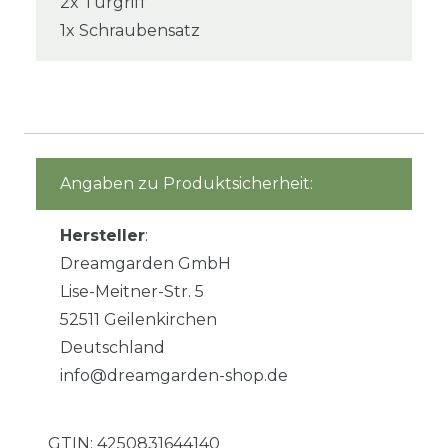
2x Türgriff
1x Schraubensatz
Angaben zu Produktsicherheit:
Hersteller
:
Dreamgarden GmbH
Lise-Meitner-Str. 5
52511 Geilenkirchen
Deutschland
info@dreamgarden-shop.de
GTIN:
4250831644140