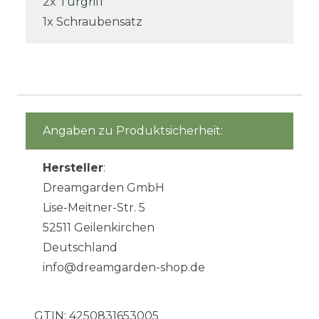
2x Türgriff
1x Schraubensatz
Angaben zu Produktsicherheit:
Hersteller
:
Dreamgarden GmbH
Lise-Meitner-Str. 5
52511 Geilenkirchen
Deutschland
info@dreamgarden-shop.de
GTIN:
4250831653005