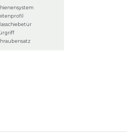
chienensystem
eitenprofil
lasschiebetür
ürgriff
chraubensatz