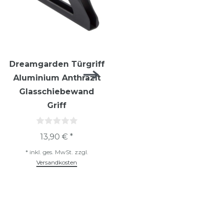
Dreamgarden Türgriff
Dreamgarden Türgriff
Aluminium Anthrazit
Aluminium Silber
Glasschiebewand
Glasschiebewand
Griff
Griff
13,90 € *
13,90 € *
*
inkl. ges. MwSt.
zzgl.
*
inkl. ges. MwSt.
zzgl.
Versandkosten
Versandkosten