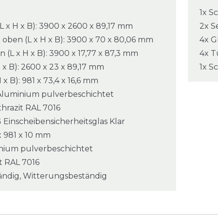
1x S
x H x B): 3900 x 2600 x 89,17 mm
2x S
ben (L x H x B): 3900 x 70 x 80,06 mm
4x G
(L x H x B): 3900 x 17,77 x 87,3 mm
4x T
H x B): 2600 x 23 x 89,17 mm
1x S
 x B): 981 x 73,4 x 16,6 mm
 Aluminium pulverbeschichtet
thrazit RAL 7016
G Einscheibensicherheitsglas Klar
x 981 x 10 mm
minium pulverbeschichtet
it RAL 7016
ändig, Witterungsbeständig