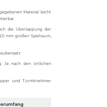
gegebenen Material leicht
tierbar.
sich die Überlappung der
a. 20 mm großen Spielraum,
hraubensatz
g. Je nach den örtlichen
topper und Türmitnehmer
ferumfang