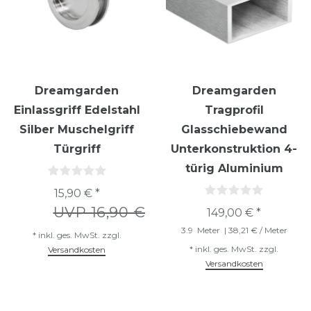
Dreamgarden
Dreamgarden
Einlassgriff Edelstahl
Tragprofil
Silber Muschelgriff
Glasschiebewand
Türgriff
Unterkonstruktion 4-
türig Aluminium
15,90 € *
UVP 16,90 €
149,00 € *
3.9
Meter
| 38,21 € / Meter
*
inkl. ges. MwSt.
zzgl.
*
inkl. ges. MwSt.
zzgl.
Versandkosten
Versandkosten