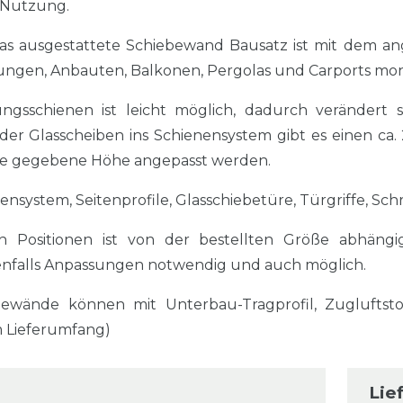
e Nutzung.
las ausgestattete Schiebewand Bausatz ist mit dem an
ngen, Anbauten, Balkonen, Pergolas und Carports mon
gsschienen ist leicht möglich, dadurch verändert 
 der Glasscheiben ins Schienensystem gibt es einen c
 die gegebene Höhe angepasst werden.
ensystem, Seitenprofile, Glasschiebetüre, Türgriffe, Sc
n Positionen ist von der bestellten Größe abhängi
falls Anpassungen notwendig und auch möglich.
bewände können mit Unterbau-Tragprofil, Zuglufts
m Lieferumfang)
Lie