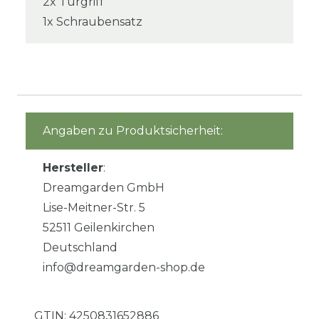
2x Türgriff
1x Schraubensatz
Angaben zu Produktsicherheit:
Hersteller
:
Dreamgarden GmbH
Lise-Meitner-Str. 5
52511 Geilenkirchen
Deutschland
info@dreamgarden-shop.de
GTIN:
4250831652886