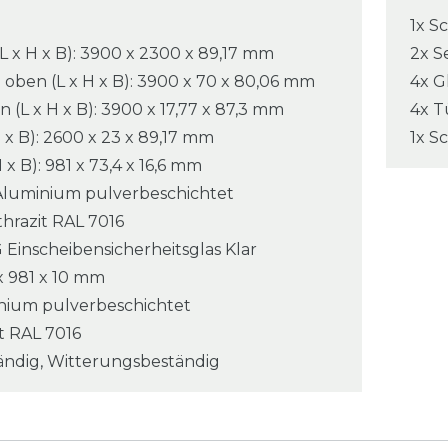
1x S
x H x B): 3900 x 2300 x 89,17 mm
2x S
ben (L x H x B): 3900 x 70 x 80,06 mm
4x G
(L x H x B): 3900 x 17,77 x 87,3 mm
4x T
H x B): 2600 x 23 x 89,17 mm
1x S
 x B): 981 x 73,4 x 16,6 mm
 Aluminium pulverbeschichtet
thrazit RAL 7016
G Einscheibensicherheitsglas Klar
x 981 x 10 mm
minium pulverbeschichtet
it RAL 7016
ändig, Witterungsbeständig