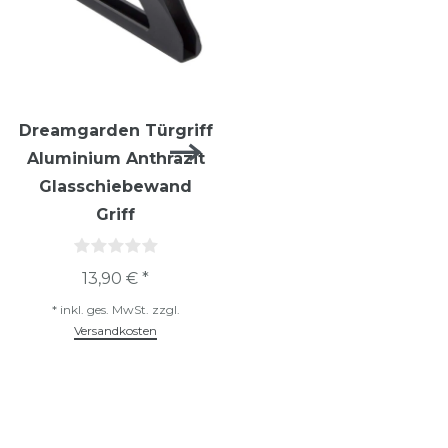
Dreamgarden Türgriff
Dreamgarden Türgriff
Aluminium Anthrazit
Aluminium Silber
Glasschiebewand
Glasschiebewand
Griff
Griff
13,90 € *
13,90 € *
*
inkl. ges. MwSt.
zzgl.
*
inkl. ges. MwSt.
zzgl.
Versandkosten
Versandkosten