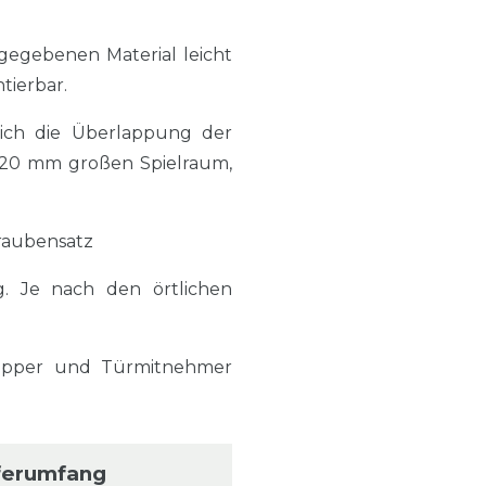
gegebenen Material leicht
tierbar.
sich die Überlappung der
a. 20 mm großen Spielraum,
hraubensatz
g. Je nach den örtlichen
topper und Türmitnehmer
ferumfang