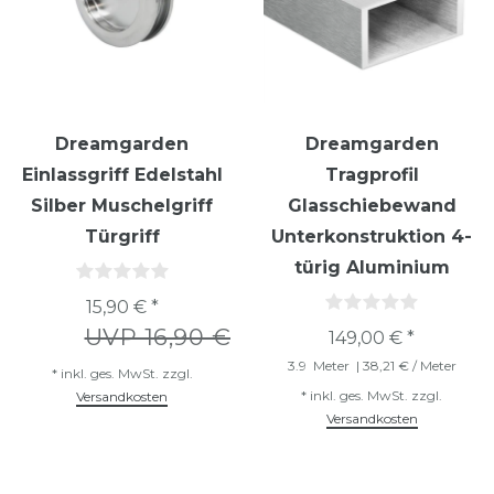
Dreamgarden
Dreamgarden
Einlassgriff Edelstahl
Tragprofil
Silber Muschelgriff
Glasschiebewand
Türgriff
Unterkonstruktion 4-
türig Aluminium
15,90 € *
UVP 16,90 €
149,00 € *
3.9
Meter
| 38,21 € / Meter
*
inkl. ges. MwSt.
zzgl.
*
inkl. ges. MwSt.
zzgl.
Versandkosten
Versandkosten