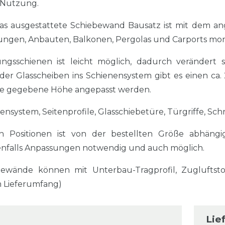
e Nutzung.
las ausgestattete Schiebewand Bausatz ist mit dem an
ngen, Anbauten, Balkonen, Pergolas und Carports mon
gsschienen ist leicht möglich, dadurch verändert 
 der Glasscheiben ins Schienensystem gibt es einen c
 die gegebene Höhe angepasst werden.
ensystem, Seitenprofile, Glasschiebetüre, Türgriffe, Sc
n Positionen ist von der bestellten Größe abhängi
falls Anpassungen notwendig und auch möglich.
bewände können mit Unterbau-Tragprofil, Zuglufts
m Lieferumfang)
Lie