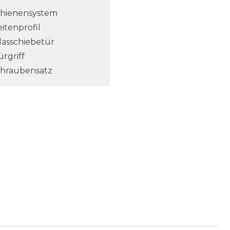
chienensystem
eitenprofil
lasschiebetür
ürgriff
chraubensatz