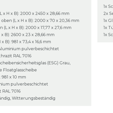
1x S
x H x B): 2000 x 2450 x 28,66 mm
2x S
ben (L x H x B): 2000 x 70 x 20,36 mm
1x G
(L x H x B): 2000 x 17,77 x 27,6 mm
1x Tü
H x B): 2600 x 23 x 28,66 mm
1x S
 x B): 981 x 73,4 x 16,6 mm
 Aluminium pulverbeschichtet
thrazit RAL 7016
nscheibensicherheitsglas (ESG) Grau,
 Floatglasscheibe
x 981 x 10 mm
minium pulverbeschichtet
it RAL 7016
ändig, Witterungsbeständig