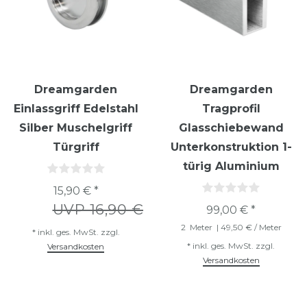
Dreamgarden
Dreamgarden
Einlassgriff Edelstahl
Tragprofil
Silber Muschelgriff
Glasschiebewand
Türgriff
Unterkonstruktion 1-
türig Aluminium
15,90 € *
UVP 16,90 €
99,00 € *
2
Meter
| 49,50 € / Meter
*
inkl. ges. MwSt.
zzgl.
*
inkl. ges. MwSt.
zzgl.
Versandkosten
Versandkosten