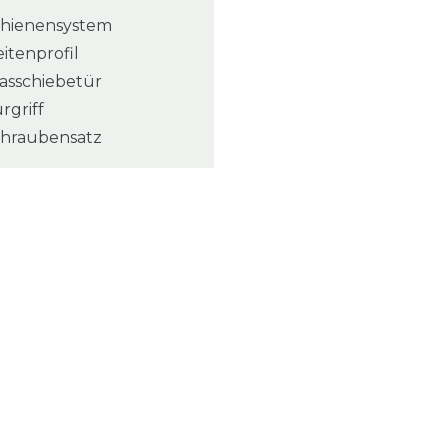
chienensystem
eitenprofil
lasschiebetür
rgriff
chraubensatz