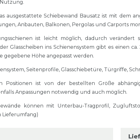
e Nutzung.
las ausgestattete Schiebewand Bausatz ist mit dem an
ngen, Anbauten, Balkonen, Pergolas und Carports mon
gsschienen ist leicht möglich, dadurch verändert 
 der Glasscheiben ins Schienensystem gibt es einen c
 die gegebene Höhe angepasst werden.
ensystem, Seitenprofile, Glasschiebetüre, Türgriffe, Sc
n Positionen ist von der bestellten Größe abhängi
falls Anpassungen notwendig und auch möglich.
bewände können mit Unterbau-Tragprofil, Zuglufts
m Lieferumfang)
Lie