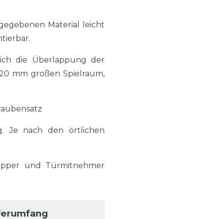
gegebenen Material leicht
tierbar.
sich die Überlappung der
a. 20 mm großen Spielraum,
hraubensatz
g. Je nach den örtlichen
topper und Türmitnehmer
ferumfang