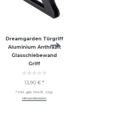
Dreamgarden Türgriff
Dreamgarden Türgriff
Aluminium Anthrazit
Aluminium Silber
Glasschiebewand
Glasschiebewand
Griff
Griff
13,90 € *
13,90 € *
*
inkl. ges. MwSt.
zzgl.
*
inkl. ges. MwSt.
zzgl.
Versandkosten
Versandkosten