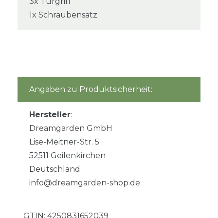
3x Türgriff
1x Schraubensatz
Angaben zu Produktsicherheit:
Hersteller
:
Dreamgarden GmbH
Lise-Meitner-Str. 5
52511 Geilenkirchen
Deutschland
info@dreamgarden-shop.de
GTIN:
4250831652039