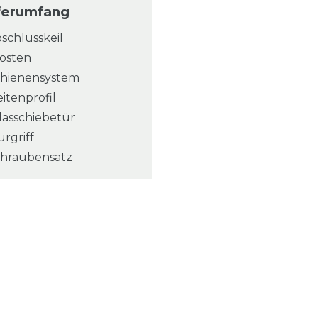
ferumfang
bschlusskeil
fosten
chienensystem
eitenprofil
lasschiebetür
ürgriff
chraubensatz