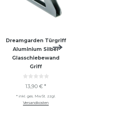
Dreamgarden Türgriff
Dreamgarden Türgriff
Aluminium Silber
Aluminium Weiß
Glasschiebewand
Glasschiebewand
Griff
Griff
13,90 € *
13,90 € *
*
inkl. ges. MwSt.
zzgl.
*
inkl. ges. MwSt.
zzgl.
Versandkosten
Versandkosten