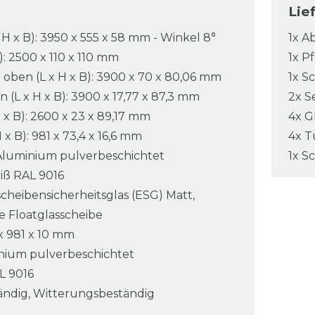
Lie
 H x B): 3950 x 555 x 58 mm - Winkel 8°
1x A
): 2500 x 110 x 110 mm
1x P
ben (L x H x B): 3900 x 70 x 80,06 mm
1x S
(L x H x B): 3900 x 17,77 x 87,3 mm
2x S
H x B): 2600 x 23 x 89,17 mm
4x G
 x B): 981 x 73,4 x 16,6 mm
4x T
 Aluminium pulverbeschichtet
1x S
iß RAL 9016
scheibensicherheitsglas (ESG) Matt,
 Floatglasscheibe
x 981 x 10 mm
minium pulverbeschichtet
L 9016
ändig, Witterungsbeständig