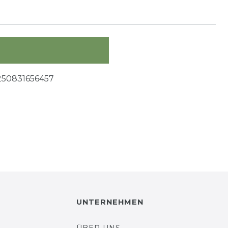
250831656457
UNTERNEHMEN