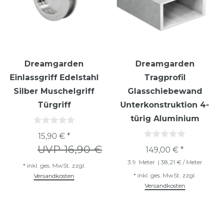
Dreamgarden
Dreamgarden
Einlassgriff Edelstahl
Tragprofil
Silber Muschelgriff
Glasschiebewand
Türgriff
Unterkonstruktion 4-
türig Aluminium
15,90 € *
UVP 16,90 €
149,00 € *
3.9
Meter
| 38,21 € / Meter
*
inkl. ges. MwSt.
zzgl.
*
inkl. ges. MwSt.
zzgl.
Versandkosten
Versandkosten