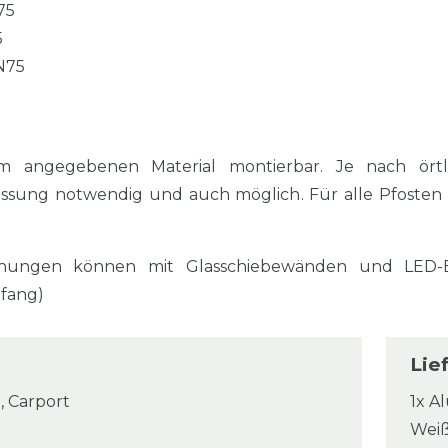
75
5
N75
m angegebenen Material montierbar. Je nach örtl
assung notwendig und auch möglich. Für alle Pfosten
ungen können mit Glasschiebewänden und LED-Ei
mfang)
Lie
, Carport
1x A
Wei