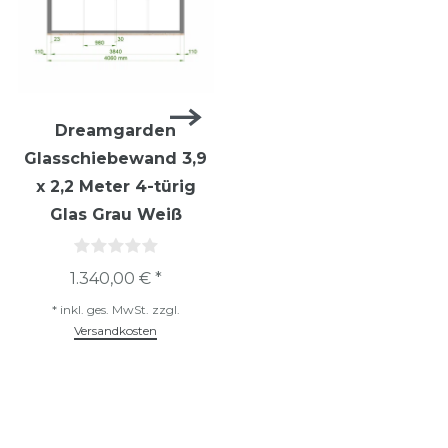
Dreamgarden
Dreamgarden
Glasschiebewand 3,9
Glasschiebewand 3,9
x 2,2 Meter 4-türig
x 2,2 Meter 4-türig
Glas Grau Weiß
Glas Klar Weiß
1.340,00 € *
780,00 € *
*
inkl. ges. MwSt.
zzgl.
*
inkl. ges. MwSt.
zzgl.
Versandkosten
Versandkosten