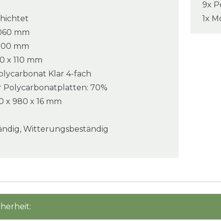
9x P
hichtet
1x M
 9060 mm
 3000 mm
10 x 110 mm
olycarbonat Klar 4-fach
er Polycarbonatplatten: 70%
 x 980 x 16 mm
ändig, Witterungsbeständig
herheit: