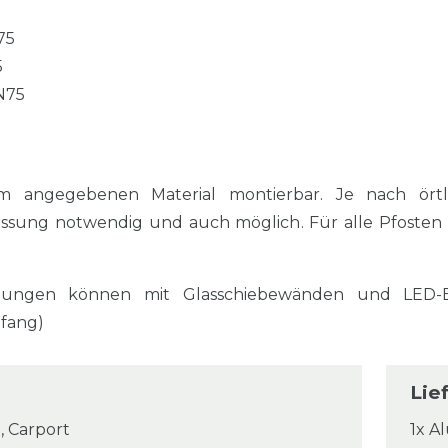
75
5
N75
m angegebenen Material montierbar. Je nach örtl
assung notwendig und auch möglich. Für alle Pfosten
ungen können mit Glasschiebewänden und LED-Ei
mfang)
Lie
, Carport
1x A