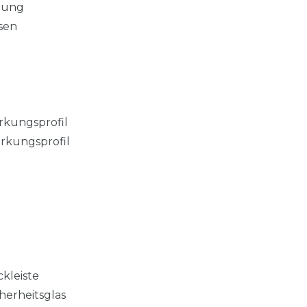
tung
isen
rkungsprofil
ärkungsprofil
kleiste
herheitsglas