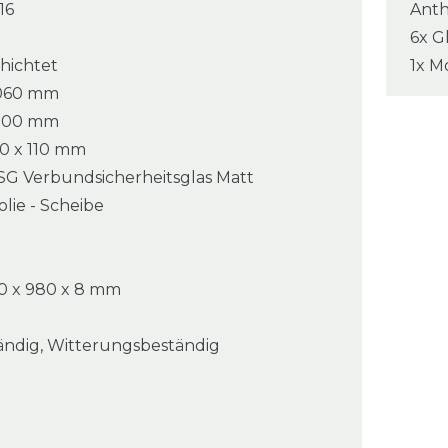
16
Anth
6x G
hichtet
1x M
 6060 mm
 4000 mm
10 x 110 mm
SG Verbundsicherheitsglas Matt
olie - Scheibe
0 x 980 x 8 mm
ändig, Witterungsbeständig