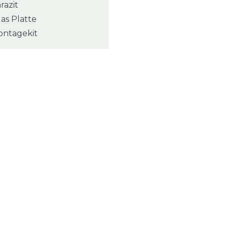
razit
las Platte
ontagekit