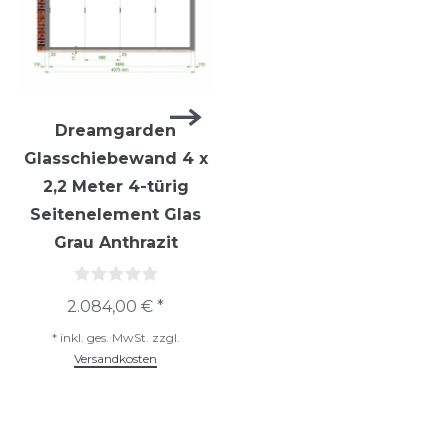
Dreamgarden
Dreamgarden
Glasschiebewand 4 x
Glasschiebewand 4 x
2,2 Meter 4-türig
2,2 Meter 4-türig
Seitenelement Glas
Seitenelement Glas
Grau Anthrazit
Klar Anthrazit
2.084,00 € *
1.424,00 € *
*
inkl. ges. MwSt.
zzgl.
*
inkl. ges. MwSt.
zzgl.
Versandkosten
Versandkosten