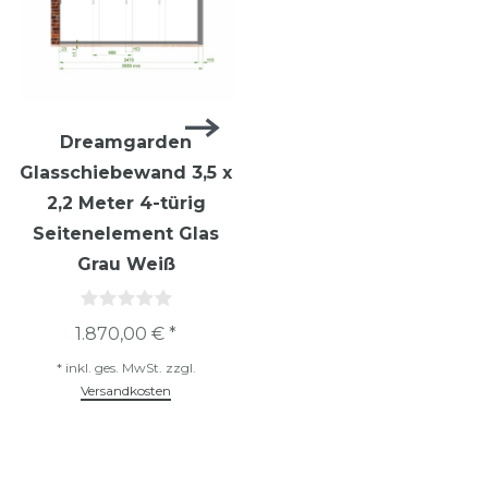
Dreamgarden
Dreamgarden
Glasschiebewand 3,5 x
Glasschiebewand 3,5 x
2,2 Meter 4-türig
2,2 Meter 4-türig
Seitenelement Glas
Seitenelement Glas
Grau Weiß
Klar Weiß
1.870,00 € *
1.235,00 € *
*
inkl. ges. MwSt.
zzgl.
*
inkl. ges. MwSt.
zzgl.
Versandkosten
Versandkosten