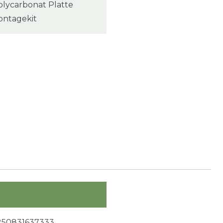
olycarbonat Platte
ontagekit
250831637333