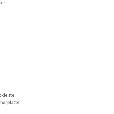
isen
kleiste
merplatte