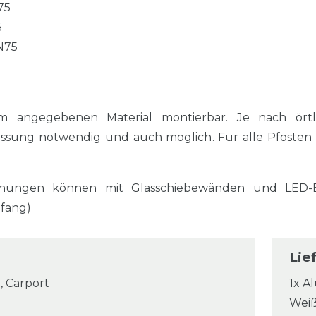
75
5
N75
m angegebenen Material montierbar. Je nach örtl
assung notwendig und auch möglich. Für alle Pfosten
hungen können mit Glasschiebewänden und LED-Ei
mfang)
Lie
, Carport
1x A
Wei