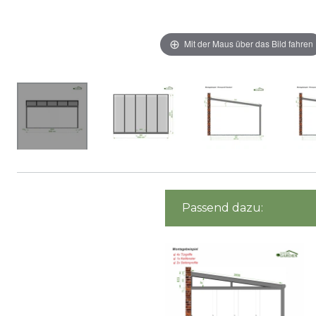
Mit der Maus über das Bild fahren
Passend dazu: