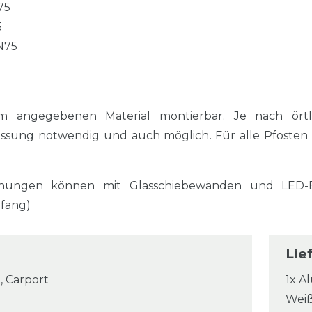
75
5
N75
m angegebenen Material montierbar. Je nach örtl
assung notwendig und auch möglich. Für alle Pfosten
ungen können mit Glasschiebewänden und LED-Ei
mfang)
Lie
, Carport
1x A
Wei