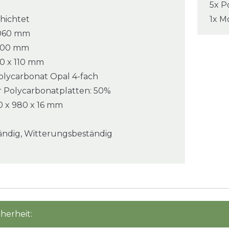
5x P
hichtet
1x M
 5060 mm
3500 mm
10 x 110 mm
olycarbonat Opal 4-fach
er Polycarbonatplatten: 50%
 x 980 x 16 mm
ändig, Witterungsbeständig
herheit: