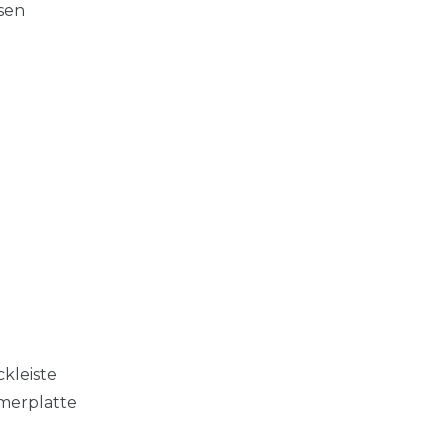
isen
kleiste
merplatte