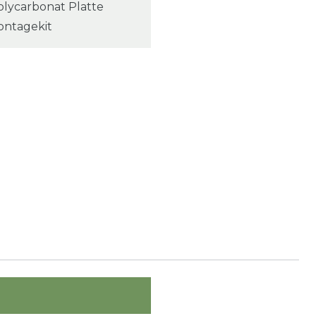
olycarbonat Platte
ontagekit