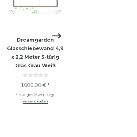
Dreamgarden
Dreamgarden
Glasschiebewand 4,9
Glasschiebewand 4,9
x 2,2 Meter 5-türig
x 2,2 Meter 5-türig
Glas Grau Weiß
Glas Klar Weiß
1.600,00 € *
950,00 € *
*
inkl. ges. MwSt.
zzgl.
*
inkl. ges. MwSt.
zzgl.
Versandkosten
Versandkosten