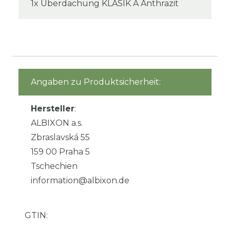
1x Überdachung KLASIK A Anthrazit
Angaben zu Produktsicherheit:
Hersteller
:
ALBIXON a.s.
Zbraslavská 55
159 00 Praha 5
Tschechien
information@albixon.de
GTIN: