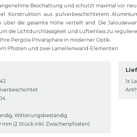
 angenehme Beschattung und schützt maximal vor neug
el Konstruktion aus pulverbeschichtetem Aluminiu
ie über die gesamte Höhe verteilt sind. Die Jalousiew
m die Lichtdurchlässigkeit und Lufteinlass zu reguliere
Ihre Pergola Privatsphäre in moderner Optik.
nem Pfosten und zwei Lamellenwand-Elementen.
Lie
043
1x L
lverbeschichtet
Anth
04
ändig, Witterungsbeständig
 mm (2 Stück inkl. Zwischenpfosten)