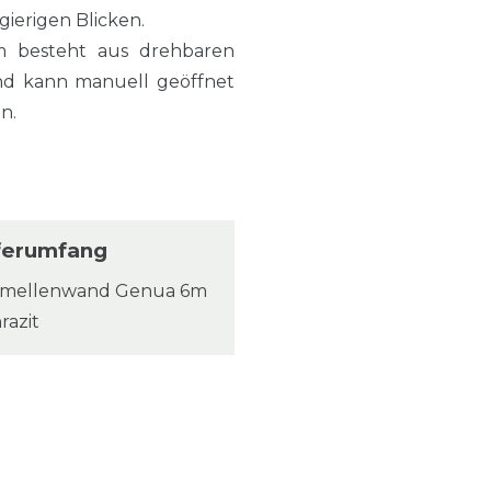
ierigen Blicken.
m besteht aus drehbaren
and kann manuell geöffnet
n.
ferumfang
amellenwand Genua 6m
razit