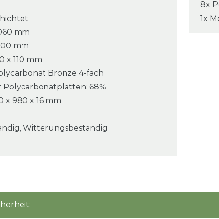
8x P
hichtet
1x M
 8060 mm
 4000 mm
10 x 110 mm
olycarbonat Bronze 4-fach
er Polycarbonatplatten: 68%
 x 980 x 16 mm
ändig, Witterungsbeständig
herheit: