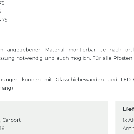
75
5
N75
m angegebenen Material montierbar. Je nach örtl
assung notwendig und auch möglich. Für alle Pfosten
ungen können mit Glasschiebewänden und LED-Ei
mfang)
Lie
, Carport
1x A
16
Anth