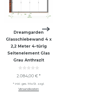
Dreamgarden
Dreamgarden
Glasschiebewand 4 x
Glasschiebewand 4 x
2,2 Meter 4-türig
2,2 Meter 4-türig
Seitenelement Glas
Seitenelement Glas
Grau Anthrazit
Klar Anthrazit
2.084,00 € *
1.424,00 € *
*
inkl. ges. MwSt.
zzgl.
*
inkl. ges. MwSt.
zzgl.
Versandkosten
Versandkosten