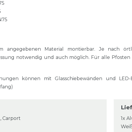
75
5
N75
m angegebenen Material montierbar. Je nach örtl
assung notwendig und auch möglich. Für alle Pfosten
hungen können mit Glasschiebewänden und LED-Ei
mfang)
Lie
, Carport
1x A
Wei