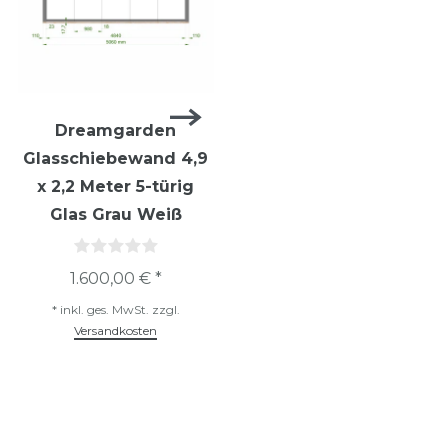
Dreamgarden
Dreamgarden
Glasschiebewand 4,9
Glasschiebewand 4,9
x 2,2 Meter 5-türig
x 2,2 Meter 5-türig
Glas Grau Weiß
Glas Klar Weiß
1.600,00 € *
950,00 € *
*
inkl. ges. MwSt.
zzgl.
*
inkl. ges. MwSt.
zzgl.
Versandkosten
Versandkosten