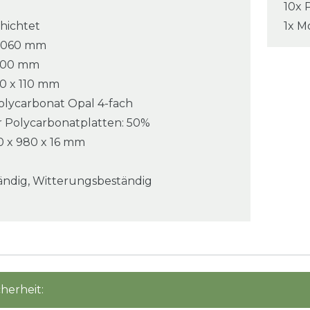
10x 
hichtet
1x M
 10060 mm
2500 mm
10 x 110 mm
olycarbonat Opal 4-fach
er Polycarbonatplatten: 50%
 x 980 x 16 mm
ändig, Witterungsbeständig
herheit: